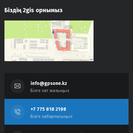
Біздің 2gis орнымыз
info@gpsone.kz
Бізге хат жазыңыз
+7 775 818 2198
Бізге хабарласыңыз