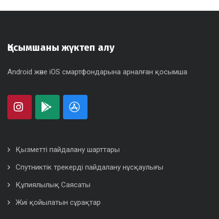
Қосымшаны жүктеп алу
Android және iOS смартфондарына арналған қосымша
Қызметті пайдалану шарттары
Спутниктік трекерді пайдалану нұсқаулығы
Құпиялылық Саясаты
Жиі қойылатын сұрақтар