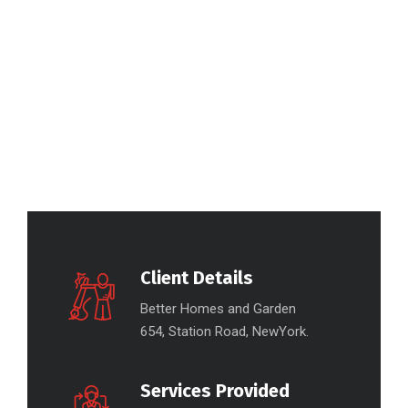
Client Details
Better Homes and Garden
654, Station Road, NewYork.
Services Provided