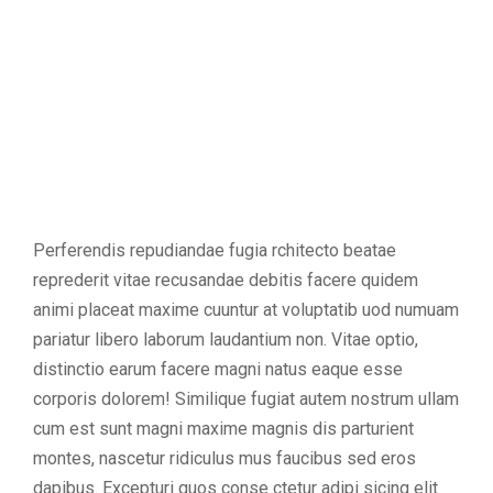
Perferendis repudiandae fugia rchitecto beatae
reprederit vitae recusandae debitis facere quidem
animi placeat maxime cuuntur at voluptatib uod numuam
pariatur libero laborum laudantium non. Vitae optio,
distinctio earum facere magni natus eaque esse
corporis dolorem! Similique fugiat autem nostrum ullam
cum est sunt magni maxime magnis dis parturient
montes, nascetur ridiculus mus faucibus sed eros
dapibus. Excepturi quos conse ctetur adipi sicing elit