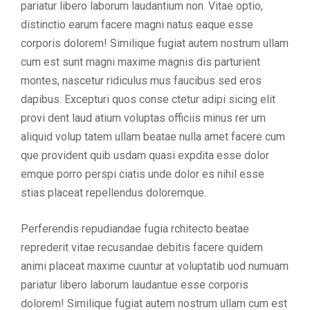
pariatur libero laborum laudantium non. Vitae optio,
distinctio earum facere magni natus eaque esse
corporis dolorem! Similique fugiat autem nostrum ullam
cum est sunt magni maxime magnis dis parturient
montes, nascetur ridiculus mus faucibus sed eros
dapibus. Excepturi quos conse ctetur adipi sicing elit
provi dent laud atium voluptas officiis minus rer um
aliquid volup tatem ullam beatae nulla amet facere cum
que provident quib usdam quasi expdita esse dolor
emque porro perspi ciatis unde dolor es nihil esse
stias placeat repellendus doloremque.
Perferendis repudiandae fugia rchitecto beatae
reprederit vitae recusandae debitis facere quidem
animi placeat maxime cuuntur at voluptatib uod numuam
pariatur libero laborum laudantue esse corporis
dolorem! Similique fugiat autem nostrum ullam cum est