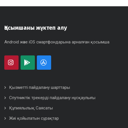
Қосымшаны жүктеп алу
Android және iOS смартфондарына арналған қосымша
Қызметті пайдалану шарттары
Спутниктік трекерді пайдалану нұсқаулығы
Құпиялылық Саясаты
Жиі қойылатын сұрақтар