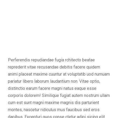
Perferendis repudiandae fugia rchitecto beatae
reprederit vitae recusandae debitis facere quidem
animi placeat maxime cuuntur at voluptatib uod numuam
pariatur libero laborum laudantium non. Vitae optio,
distinctio earum facere magni natus eaque esse
corporis dolorem! Similique fugiat autem nostrum ullam
cum est sunt magni maxime magnis dis parturient
montes, nascetur ridiculus mus faucibus sed eros
dapibus. Excepturi quos conse ctetur adipi sicing elit