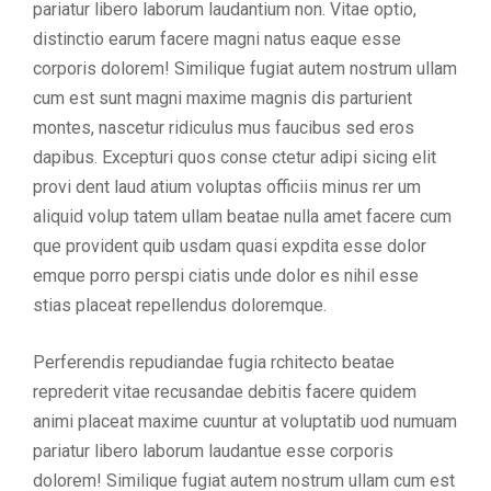
pariatur libero laborum laudantium non. Vitae optio,
distinctio earum facere magni natus eaque esse
corporis dolorem! Similique fugiat autem nostrum ullam
cum est sunt magni maxime magnis dis parturient
montes, nascetur ridiculus mus faucibus sed eros
dapibus. Excepturi quos conse ctetur adipi sicing elit
provi dent laud atium voluptas officiis minus rer um
aliquid volup tatem ullam beatae nulla amet facere cum
que provident quib usdam quasi expdita esse dolor
emque porro perspi ciatis unde dolor es nihil esse
stias placeat repellendus doloremque.
Perferendis repudiandae fugia rchitecto beatae
reprederit vitae recusandae debitis facere quidem
animi placeat maxime cuuntur at voluptatib uod numuam
pariatur libero laborum laudantue esse corporis
dolorem! Similique fugiat autem nostrum ullam cum est