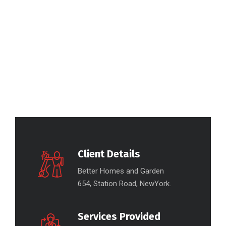
Client Details
Better Homes and Garden
654, Station Road, NewYork.
Services Provided