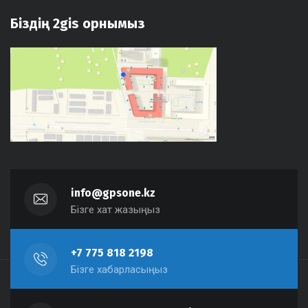
Біздің 2gis орнымыз
info@gpsone.kz
Бізге хат жазыңыз
+7 775 818 2198
Бізге хабарласыңыз