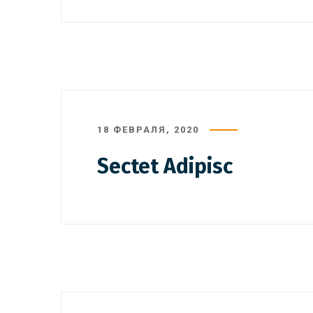
18 ФЕВРАЛЯ, 2020
Sectet Adipisc