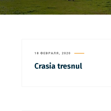
18 ФЕВРАЛЯ, 2020
Crasia tresnul