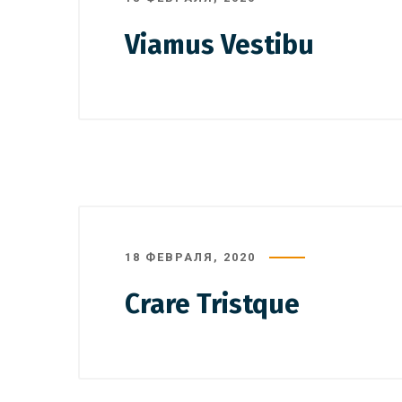
Viamus Vestibu
18 ФЕВРАЛЯ, 2020
Crare Tristque