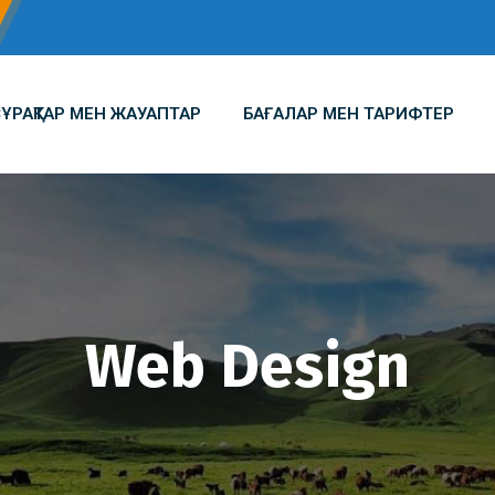
СҰРАҚТАР МЕН ЖАУАПТАР
БАҒАЛАР МЕН ТАРИФТЕР
Web Design