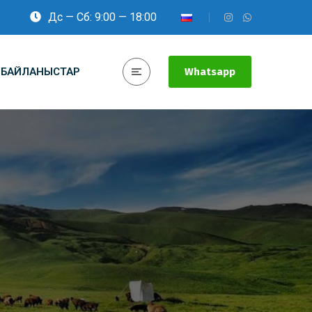
Дс — Сб: 9:00 — 18:00
БАЙЛАНЫСТАР
Whatsapp